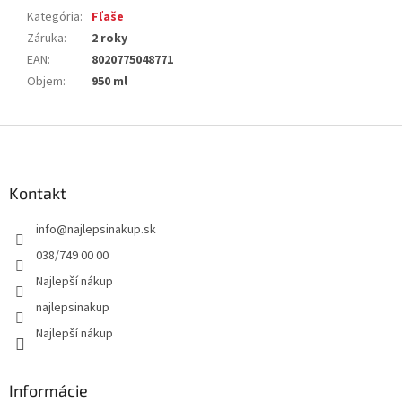
Kategória
:
Fľaše
Záruka
:
2 roky
EAN
:
8020775048771
Objem
:
950 ml
Z
á
p
ä
Kontakt
t
info
@
najlepsinakup.sk
i
e
038/749 00 00
Najlepší nákup
najlepsinakup
Najlepší nákup
Informácie