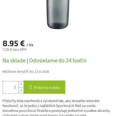
8.95 €
/ ks
7.28 € bez DPH
Jednotková
Na sklade | Odosielame do 24 hodín
cena:
Môžeme doručiť do:
13.8.2026
Pridať do košíka
Fľaša Fly bola navrhnutá a vyrobená tak, aby dosiahla rekordnú
hmotnosť. Je to jedna z najľahších športových fliaš na svete.
Inovatívna povrchová štruktúra poskytuje jedinečné vizuálne akcenty.
Ochranný uzáver chráni pred špinou od ventilu na pitie