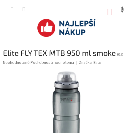
Prejsť
na
NÁKUP
obsah
KOŠÍK
Elite FLY TEX MTB 950 ml smoke
913
Priemerné
Neohodnotené
Podrobnosti hodnotenia
Značka:
Elite
hodnotenie
produktu
je
0.0
z
5
hviezdičiek.