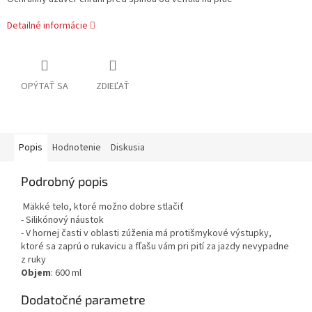
Detailné informácie
OPÝTAŤ SA
ZDIEĽAŤ
Popis
Hodnotenie
Diskusia
Podrobný popis
Mäkké telo, ktoré možno dobre stlačiť
- Silikónový náustok
- V hornej časti v oblasti zúženia má protišmykové výstupky,
ktoré sa zaprú o rukavicu a fľašu vám pri pití za jazdy nevypadne
z ruky
Objem
: 600 ml
Dodatočné parametre