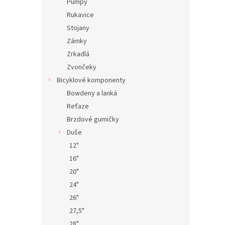
Pumpy
Rukavice
Stojany
Zámky
Zrkadlá
Zvončeky
Bicyklové komponenty
Bowdeny a lanká
Reťaze
Brzdové gumičky
Duše
12"
16"
20"
24"
26"
27,5"
28"