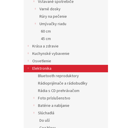
Vstavané spotrebiče
Varné dosky
Rúry na pečenie
Umývačky riadu
60 cm
45 cm
Krása a zdravie
Kuchynské vybavenie
Osvetlenie
Elektronika
Bluetooth reproduktory
Rádioprijímače a rádiobudíky
Rádia s CD prehrávačom
Foto príslušenstvo
Batérie a nabíjanie
Slúchadlá
Do uší