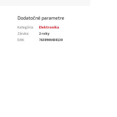
Dodatočné parametre
Kategória
:
Elektronika
Záruka
:
2 roky
EAN
:
7638900438130