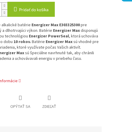
Pridať do košíka
alkalické batérie
Energizer Max E303325300
pre
ý a dlhotrvajúci výkon. Batérie
Energizer Max
disponujú
nou technológiou
Energizer PowerSeal
, ktorá uchováva
po dobu
10 rokov.
Batérie
Energizer Max
sú vhodné pre
riadenia, ktoré využívate počas Vašich aktivít.
nergizer Max
sú špeciálne navrhnuté tak, aby chránili
adenia a uchovávavali energiu v priebehu času.
informácie
OPÝTAŤ SA
ZDIEĽAŤ