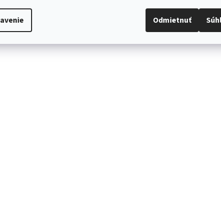
avenie
Odmietnuť
Súh