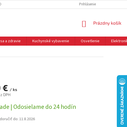
DNÉ PODMIENKY
OCHRANA OSOBNÝCH ÚDAJOV
Prihlásenie
REKLAMÁCIE
NÁKUPNÝ
Prázdny košík
KOŠÍK
sa a zdravie
Kuchynské vybavenie
Osvetlenie
Elektroni
9 €
/ ks
ez DPH
ová
lade | Odosielame do 24 hodín
oručiť do:
11.8.2026