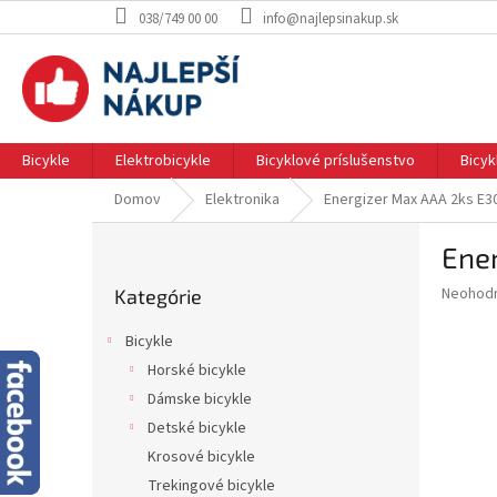
Prejsť
038/749 00 00
info@najlepsinakup.sk
na
obsah
Bicykle
Elektrobicykle
Bicyklové príslušenstvo
Bicy
Domov
Elektronika
Energizer Max AAA 2ks E3
B
Ene
o
Preskočiť
č
Priemer
Neohod
Kategórie
kategórie
n
hodnote
ý
produkt
Bicykle
p
je
Horské bicykle
0.0
a
z
Dámske bicykle
n
5
e
Detské bicykle
hviezdič
l
Krosové bicykle
Trekingové bicykle