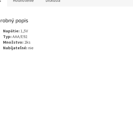
s
Hodnotenie
Diskusia
robný popis
Napätie:
1,5V
Typ:
AAA/E92
Množstvo:
2ks
Nabíjateľné:
nie