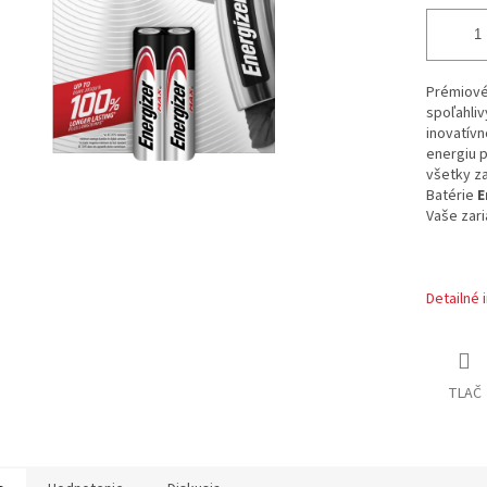
Prémiové 
spoľahliv
inovatív
energiu 
všetky za
Batérie
E
Vaše zari
Detailné 
TLAČ