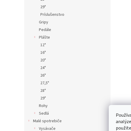
29"
Príslušenstvo
Gripy
Pedále
Plášte
12"
16"
20"
24"
26"
27,5"
28"
29"
Rohy
Sedlá
Používa
Malé spotrebiče
analýze
použite
Vysávače