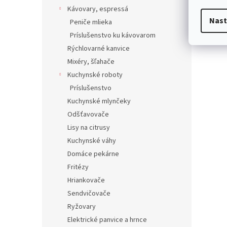
Kávovary, espressá
Nast
Peniče mlieka
Príslušenstvo ku kávovarom
Rýchlovarné kanvice
Mixéry, šľahače
Kuchynské roboty
Príslušenstvo
Kuchynské mlynčeky
Odšťavovače
Lisy na citrusy
Kuchynské váhy
Domáce pekárne
Fritézy
Hriankovače
Sendvičovače
Ryžovary
Elektrické panvice a hrnce