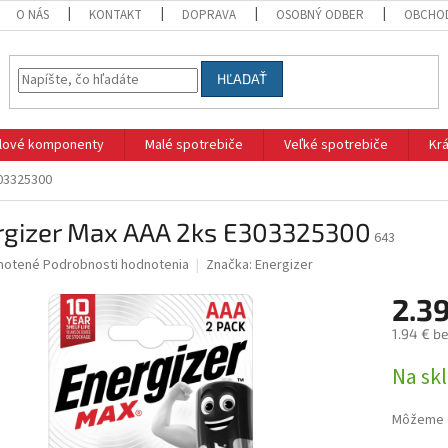
O NÁS
KONTAKT
DOPRAVA
OSOBNÝ ODBER
OBCHO
HĽADAŤ
klové komponenty
Malé spotrebiče
Veľké spotrebiče
Krá
03325300
rgizer Max AAA 2ks E303325300
643
né
notené
Podrobnosti hodnotenia
Značka:
Energizer
nie
2.3
u
1.94 € b
Jednotk
Na sk
cena:
iek.
Môžeme d