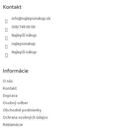
p
ä
Kontakt
t
info
@
najlepsinakup.sk
i
e
038/749 00 00
Najlepší nákup
najlepsinakup
Najlepší nákup
Informácie
O nás
Kontakt
Doprava
Osobný odber
Obchodné podmienky
Ochrana osobných údajov
Reklamácie