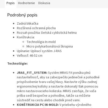
Popis
Hodnotenie
Diskusia
Podrobný popis
Zadná blikačka
Rozšírená ochranná plocha
Rozsah použitia: Detská cyklistická helma
Konštrukcia:
Technológia In-mold
Micro polykarbonátová škrupina
Upínanie: Upínací systém J-RAS
Veľkosť: 46-52 cm
Technológie:
JRAS_FIT_SYSTEM:
Systém MRAS Fit ponúka plnú
nastaviteľnosť, aby sa zabezpečilo jedinečné a pohodlné
prispôsobenie tvaru vašej hlavy. Nastavte výšku zadnej
ergonomickej kolísky a nastavte dokonalý tlak pomocou
mikro nastavovacieho kolieska. MRAS zaisťuje, že vaša
prilba sedí bezpečne a pohodlne, takže sa môžete
sústrediť na cestu alebo chodník pred vami.
KONŠTRUKCIA PC IN-MOLD:
V priebehu výrobného