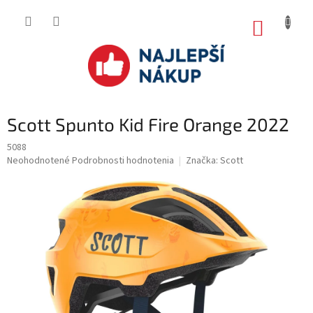
Prejsť
na
NÁKUP
obsah
KOŠÍK
Scott Spunto Kid Fire Orange 2022
5088
Priemerné
Neohodnotené
Podrobnosti hodnotenia
Značka:
Scott
hodnotenie
produktu
je
0.0
z
5
hviezdičiek.