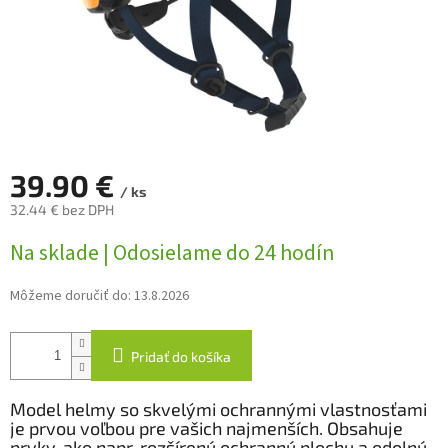
39.90 €
/ ks
32.44 € bez DPH
Jednotková
Na sklade | Odosielame do 24 hodín
cena:
Môžeme doručiť do:
13.8.2026
Pridať do košíka
Model helmy so skvelými ochrannými vlastnosťami
je prvou voľbou pre vašich najmenších. Obsahuje
prvky, ako napr. rozšírenú ochrannú plochu a odolnú