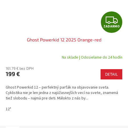
Z
ZADARMO
A
Ghost Powerkid 12 2025 Orange-red
D
A
Na sklade | Odosielame do 24 hodín
R
161.79 € bez DPH
199 €
DETAIL
M
Ghost Powerkid 12 – perfektný parťák na objavovanie sveta.
O
Cyklistika nie je len jedna z najúžasnejších vecí na svete, znamená
tiež slobodu – najmä pre deti. Málokto z nás by...
12"