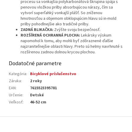
procesu sa vonkajšia polykarbonátová škrupina spája s
penovou vložkou prilby absorbujúcou nárazy, čím sa
vytvorí superľahký vonkajší plášť. So zníženou
hmotnosťou a objemom obklopujúcim hlavu sú in-mold
prilby pohodlnejšie ako tradičné prilby.
ZADNÁ BLIKAČKA:
Zvýšte svoju bezpečnosť.
ROZŠÍRENÁ OCHRANNÁ PLOCHA:
Lekársky výskum
napomohol k tomu, aby mohli byť zdôraznené ďalšie
najzraniteľnejšie oblasti hlavy. Preto sú helmy navrhnuté s
rozšírenou zadnou dolnou krycou plochou.
Dodatočné parametre
Kategória
:
Bicyklové príslušenstvo
Záruka
:
2 roky
EAN
:
7615523395781
Určenie
:
Detské
Veľkosť
:
46-52 cm
Z
á