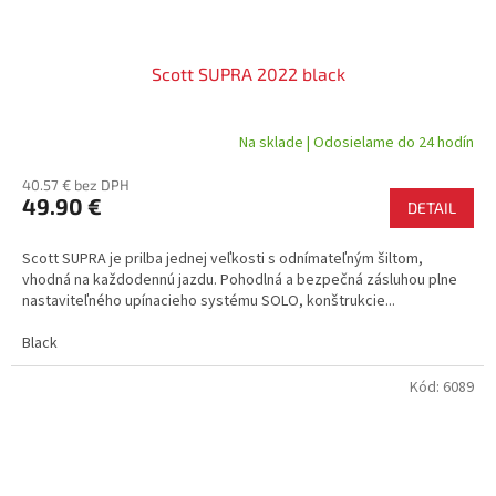
Scott SUPRA 2022 black
Na sklade | Odosielame do 24 hodín
40.57 € bez DPH
49.90 €
DETAIL
Scott SUPRA je prilba jednej veľkosti s odnímateľným šiltom,
vhodná na každodennú jazdu. Pohodlná a bezpečná zásluhou plne
nastaviteľného upínacieho systému SOLO, konštrukcie...
Black
Kód:
6089