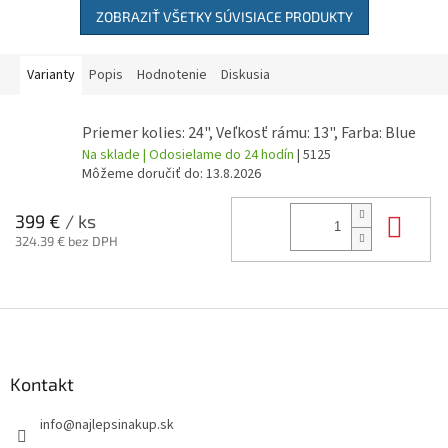
ZOBRAZIŤ VŠETKY SÚVISIACE PRODUKTY
Varianty
Popis
Hodnotenie
Diskusia
Priemer kolies: 24", Veľkosť rámu: 13", Farba: Blue
Na sklade | Odosielame do 24 hodín
| 5125
Môžeme doručiť do:
13.8.2026
Do 
399 €
/ ks
324.39 € bez DPH
Z
á
p
ä
Kontakt
t
info
@
najlepsinakup.sk
i