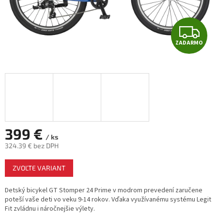
Z
ZADARMO
A
D
A
R
M
399 €
/ ks
324.39 € bez DPH
O
Jednotková
ZVOĽTE VARIANT
cena:
Detský bicykel GT Stomper 24 Prime v modrom prevedení zaručene
poteší vaše deti vo veku 9-14 rokov. Vďaka využívanému systému Legit
Fit zvládnu i náročnejšie výlety.