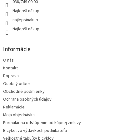
e
038/749 00 00
Najlepší nákup
najlepsinakup
Najlepší nákup
Informácie
O nás
Kontakt
Doprava
Osobný odber
Obchodné podmienky
Ochrana osobných údajov
Reklamácie
Moja objednávka
Formulár na odstúpenie od kúpnej zmluvy
Bicykel vo výdavkoch podnikateľa
Veľkostné tabuľky bicyklov