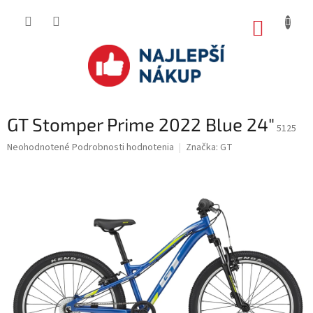
Prejsť
na
NÁKUP
obsah
KOŠÍK
GT Stomper Prime 2022 Blue 24"
5125
Priemerné
Neohodnotené
Podrobnosti hodnotenia
Značka:
GT
hodnotenie
produktu
je
0.0
z
5
hviezdičiek.