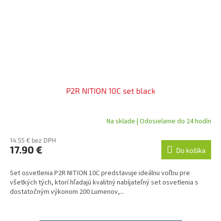
P2R NITION 10C set black
Na sklade | Odosielame do 24 hodín
14.55 € bez DPH
17.90 €
Do košíka
Set osvetlenia P2R NITION 10C predstavuje ideálnu voľbu pre
všetkých tých, ktorí hľadajú kvalitný nabíjateľný set osvetlenia s
dostatočným výkonom 200 Lumenov,...