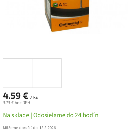
4.59 €
/ ks
3.73 € bez DPH
Jednotková
Na sklade | Odosielame do 24 hodín
cena:
Môžeme doručiť do:
13.8.2026