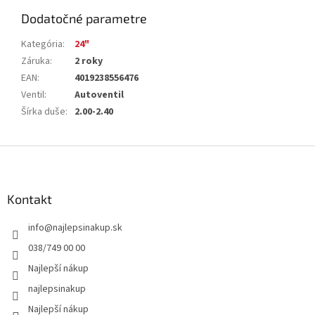
Dodatočné parametre
Kategória
:
24"
Záruka
:
2 roky
EAN
:
4019238556476
Ventil
:
Autoventil
Šírka duše
:
2.00-2.40
Z
á
p
ä
Kontakt
t
info
@
najlepsinakup.sk
i
e
038/749 00 00
Najlepší nákup
najlepsinakup
Najlepší nákup