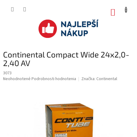
Prejsť
na
NÁKUP
obsah
KOŠÍK
Continental Compact Wide 24x2,0-
2,40 AV
3073
Priemerné
Neohodnotené
Podrobnosti hodnotenia
Značka:
Continental
hodnotenie
produktu
je
0.0
z
5
hviezdičiek.